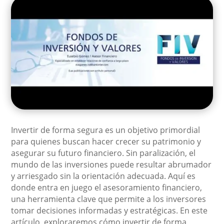
Invertir de forma segura es un objetivo primordial
para quienes buscan hacer crecer su patrimonio y
asegurar su futuro financiero. Sin paralización, el
mundo de las inversiones puede resultar abrumador
y arriesgado sin la orientación adecuada. Aquí es
donde entra en juego el asesoramiento financiero,
una herramienta clave que permite a los inversores
tomar decisiones informadas y estratégicas. En este
artículo, exploraremos cómo invertir de forma