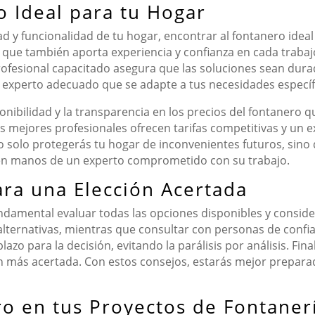
o Ideal para tu Hogar
 y funcionalidad de tu hogar, encontrar al fontanero idea
 que también aporta experiencia y confianza en cada trab
ofesional capacitado asegura que las soluciones sean durade
el experto adecuado que se adapte a tus necesidades específ
ibilidad y la transparencia en los precios del fontanero que
 mejores profesionales ofrecen tarifas competitivas y un exce
o solo protegerás tu hogar de inconvenientes futuros, sino 
 en manos de un experto comprometido con su trabajo.
ara una Elección Acertada
damental evaluar todas las opciones disponibles y consider
alternativas, mientras que consultar con personas de confia
o para la decisión, evitando la parálisis por análisis. Final
ón más acertada. Con estos consejos, estarás mejor prepara
o en tus Proyectos de Fontaner