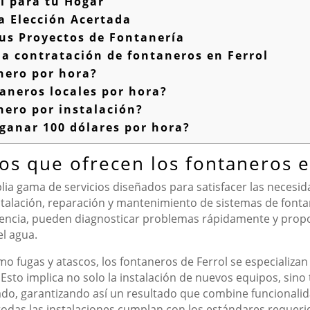
l para tu Hogar
a Elección Acertada
us Proyectos de Fontanería
a contratación de fontaneros en Ferrol
nero por hora?
aneros locales por hora?
ero por instalación?
ganar 100 dólares por hora?
ios que ofrecen los fontaneros e
ia gama de servicios diseñados para satisfacer las necesid
stalación, reparación y mantenimiento de sistemas de fontane
riencia, pueden diagnosticar problemas rápidamente y pro
el agua.
o fugas y atascos, los fontaneros de Ferrol se especializa
Esto implica no solo la instalación de nuevos equipos, sin
do, garantizando así un resultado que combine funcionalid
odas las instalaciones cumplan con los estándares requeri