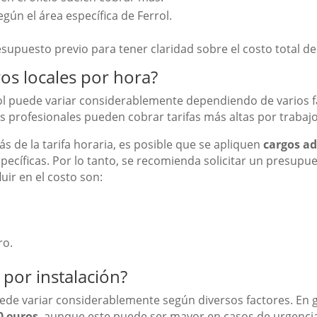
gún el área específica de Ferrol.
upuesto previo para tener claridad sobre el costo total del 
os locales por hora?
rol puede variar considerablemente dependiendo de varios fa
s profesionales pueden cobrar tarifas más altas por trabajo
 de la tarifa horaria, es posible que se apliquen
cargos ad
ecíficas. Por lo tanto, se recomienda solicitar un presupues
uir en el costo son:
ro.
por instalación?
puede variar considerablemente según diversos factores. En 
0 euros
, aunque este puede ser mayor en casos de urgencia