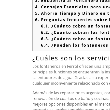
3.
Encuentra al Fontanero Idea
4.
Consejos Esenciales para un
5.
Ahorra Tiempo y Dinero en t
6.
Preguntas frecuentes sobre l
6.1.
¿Cuánto cobra un fonta
6.2.
¿Cuánto cobran los font
6.3.
¿Cuánto cobra un fontan
6.4.
¿Pueden los fontaneros 
¿Cuáles son los servic
Los fontaneros en Ferrol ofrecen una ampl
principales funciones se encuentran la in
calentadores de agua. Gracias a su expe
cualquier inconveniente relacionado con 
Además de las reparaciones urgentes, com
renovación de cuartos de baño y cocinas. 
mejores opciones disponibles en el merca
normativas locales también asegura que t