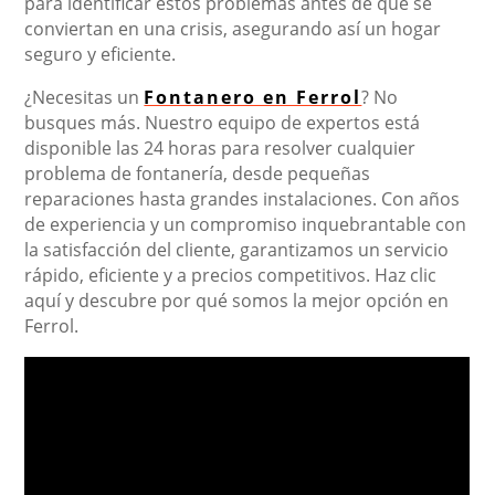
para identificar estos problemas antes de que se
conviertan en una crisis, asegurando así un hogar
seguro y eficiente.
¿Necesitas un
Fontanero en Ferrol
? No
busques más. Nuestro equipo de expertos está
disponible las 24 horas para resolver cualquier
problema de fontanería, desde pequeñas
reparaciones hasta grandes instalaciones. Con años
de experiencia y un compromiso inquebrantable con
la satisfacción del cliente, garantizamos un servicio
rápido, eficiente y a precios competitivos. Haz clic
aquí y descubre por qué somos la mejor opción en
Ferrol.