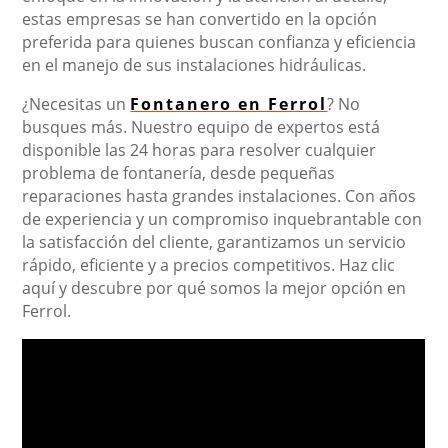
estas empresas se han convertido en la opción
preferida para quienes buscan confianza y eficiencia
en el manejo de sus instalaciones hidráulicas.
¿Necesitas un
Fontanero en Ferrol
? No
busques más. Nuestro equipo de expertos está
disponible las 24 horas para resolver cualquier
problema de fontanería, desde pequeñas
reparaciones hasta grandes instalaciones. Con años
de experiencia y un compromiso inquebrantable con
la satisfacción del cliente, garantizamos un servicio
rápido, eficiente y a precios competitivos. Haz clic
aquí y descubre por qué somos la mejor opción en
Ferrol.