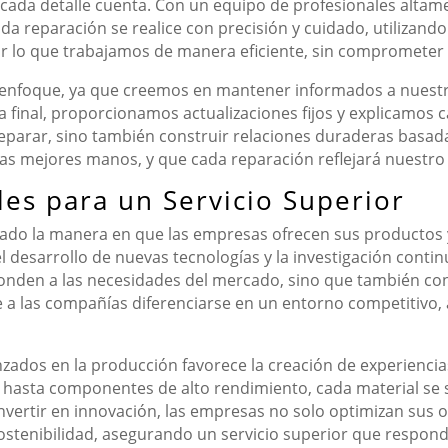
e cada detalle cuenta. Con un equipo de profesionales altam
a reparación se realice con precisión y cuidado, utilizand
or lo que trabajamos de manera eficiente, sin comprometer 
o enfoque, ya que creemos en mantener informados a nuestr
ga final, proporcionamos actualizaciones fijos y explicamos 
reparar, sino también construir relaciones duraderas basad
 las mejores manos, y que cada reparación reflejará nuestr
les para un Servicio Superior
do la manera en que las empresas ofrecen sus productos y s
el desarrollo de nuevas tecnologías y la investigación cont
onden a las necesidades del mercado, sino que también con
 a las compañías diferenciarse en un entorno competitivo,
zados en la producción favorece la creación de experiencia
s hasta componentes de alto rendimiento, cada material s
 invertir en innovación, las empresas no solo optimizan sus
ostenibilidad, asegurando un servicio superior que respond