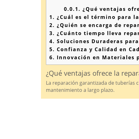
0.0.1.
¿Qué ventajas ofre
1.
¿Cuál es el término para l
2.
¿Quién se encarga de repar
3.
¿Cuánto tiempo lleva repa
4.
Soluciones Duraderas para
5.
Confianza y Calidad en Ca
6.
Innovación en Materiales p
¿Qué ventajas ofrece la repar
La reparación garantizada de tuberías 
mantenimiento a largo plazo.