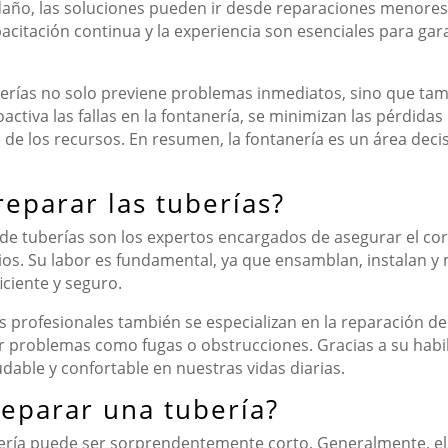
daño, las soluciones pueden ir desde reparaciones menores,
citación continua y la experiencia son esenciales para gara
ías no solo previene problemas inmediatos, sino que tambi
ctiva las fallas en la fontanería, se minimizan las pérdida
 de los recursos. En resumen, la fontanería es un área dec
eparar las tuberías?
 de tuberías son los expertos encargados de asegurar el co
ios. Su labor es fundamental, ya que ensamblan, instalan y 
iciente y seguro.
s profesionales también se especializan en la reparación de
 problemas como fugas o obstrucciones. Gracias a su habi
able y confortable en nuestras vidas diarias.
reparar una tubería?
bería puede ser sorprendentemente corto. Generalmente, e