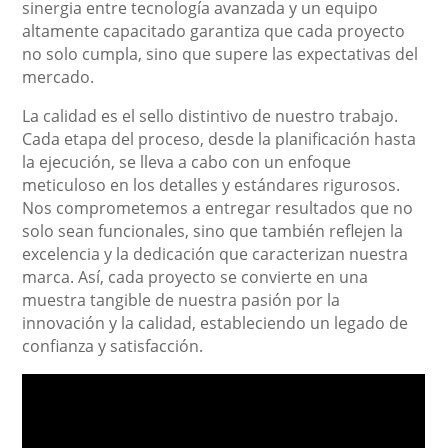
sinergia entre tecnología avanzada y un equipo
altamente capacitado garantiza que cada proyecto
no solo cumpla, sino que supere las expectativas del
mercado.
La calidad es el sello distintivo de nuestro trabajo.
Cada etapa del proceso, desde la planificación hasta
la ejecución, se lleva a cabo con un enfoque
meticuloso en los detalles y estándares rigurosos.
Nos comprometemos a entregar resultados que no
solo sean funcionales, sino que también reflejen la
excelencia y la dedicación que caracterizan nuestra
marca. Así, cada proyecto se convierte en una
muestra tangible de nuestra pasión por la
innovación y la calidad, estableciendo un legado de
confianza y satisfacción.