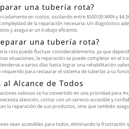
eparar una tubería rota?
marcadamente en costos, oscilando entre $500.00 MXN y $4,
a complejidad de la reparación necesaria. Un diagnóstico ad
tos y asegurar un trabajo eficiente.
reparar una tubería rota?
ería rota puede fluctuar considerablemente, ya que depende
unas situaciones, la reparación se puede completar en el tr
nderse a varios días hasta lograr una rehabilitación valiosa
o requerido para restaurar el sistema de tuberías a su fun
s al Alcance de Todos
raciones valiosas se ha convertido en una prioridad para m
 necesita atención, contar con un servicio accesible y conf
zan la reparación de sus productos, sino que también asegura
ones sean accesibles para todos, eliminando la frustración