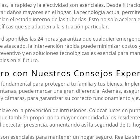
, la rapidez y la efectividad son esenciales. Desde filtrac
ar daños mayores en el hogar. La tecnología actual permite
lan el estado interno de las tuberías. Esto no solo acelera 
íficas que se adapten a la situación particular.
 disponibles las 24 horas garantiza que cualquier emergenc
 atascado, la intervención rápida puede minimizar costos y
reventivo y en soluciones tecnológicas es esencial para man
les en el futuro.
ro con Nuestros Consejos Expe
 fundamental para proteger a tu familia y tus bienes. Impl
ventanas, puede marcar una gran diferencia. Además, asegúr
y cámaras, para garantizar su correcto funcionamiento y e
lave en la prevención de intrusiones. Colocar luces en punt
o que también proporciona mayor comodidad a los residentes
l detectar presencia, aumentando así la seguridad de tu hog
n son esenciales para mantener un hogar seguro. Realiza sim