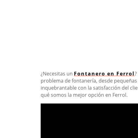
¿Necesitas un
Fontanero en Ferrol
?
problema de fontanería, desde pequeñas 
inquebrantable con la satisfacción del cli
qué somos la mejor opción en Ferrol.