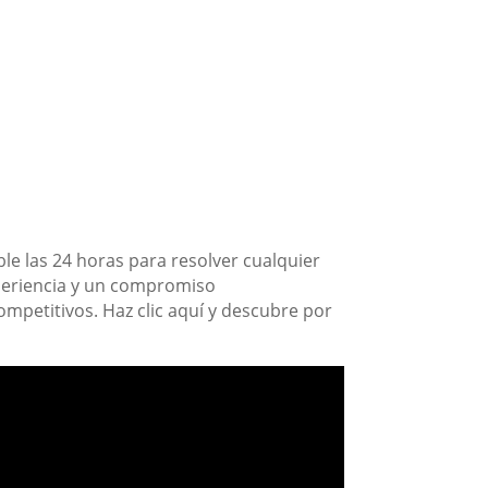
e las 24 horas para resolver cualquier
periencia y un compromiso
competitivos. Haz clic aquí y descubre por