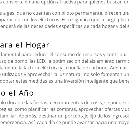
los convierte en una opción atractiva para quienes buscan un
os a gas, que no cuentan con piloto permanente, ofrecen una
ción con los eléctricos. Esto significa que, a largo plazo
penderá de las necesidades específicas de cada hogar y del equ
para el Hogar
undamental para reducir el consumo de recursos y contribui
uso de bombillas LED, la optimización del aislamiento térmi
damente la factura eléctrica y la huella de carbono. Ademá
 utilizados y aprovechar la luz natural, no solo fomentan 
doptar estas medidas es una inversión inteligente que benefi
o el Año
olo durante las fiestas o en momentos de crisis; se puede c
gias, como planificar las compras, aprovechar ofertas y ut
familiar. Además, destinar un porcentaje fijo de los ingre
e emergencia. Así, cada día se puede avanzar hacia una mayor