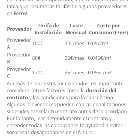
tabla que resume las tarifas de algunos proveedores
en Ferrol:
Tarifa de
Coste
Coste por
Proveedor
Instalación
Mensual
Consumo (€/m³)
Proveedor
100€
30€/mes
0.05€/m³
A
Proveedor
80€
25€/mes
0.045€/m³
B
Proveedor
120€
35€/mes
0.055€/m³
C
Además de los costes mencionados, es importante
considerar otros factores como la
duración del
contrato
y las condiciones para la cancelación.
Algunos proveedores pueden cobrar penalizaciones
si decides cancelar tu contrato antes de lo acordado.
Por lo tanto, leer detenidamente el contrato y
entender todas las condiciones te ayudará a evitar
sorpresas desagradables en el futuro.