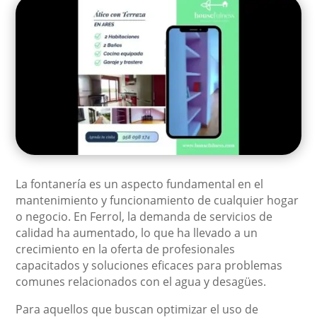
La fontanería es un aspecto fundamental en el
mantenimiento y funcionamiento de cualquier hogar
o negocio. En Ferrol, la demanda de servicios de
calidad ha aumentado, lo que ha llevado a un
crecimiento en la oferta de profesionales
capacitados y soluciones eficaces para problemas
comunes relacionados con el agua y desagües.
Para aquellos que buscan optimizar el uso de