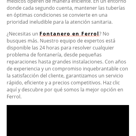
médicos operen de manera eficiente. En un entorno
donde cada segundo cuenta, mantener las tuberías
en óptimas condiciones se convierte en una
prioridad ineludible para la atención sanitaria.
¿Necesitas un
Fontanero en Ferrol
? No
busques más. Nuestro equipo de expertos está
disponible las 24 horas para resolver cualquier
problema de fontanería, desde pequeñas
reparaciones hasta grandes instalaciones. Con años
de experiencia y un compromiso inquebrantable con
la satisfacción del cliente, garantizamos un servicio
rápido, eficiente y a precios competitivos. Haz clic
aquí y descubre por qué somos la mejor opción en
Ferrol.