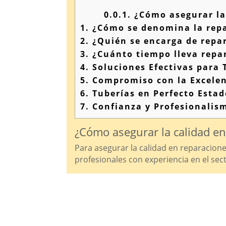
0.0.1.
¿Cómo asegurar la 
1.
¿Cómo se denomina la repa
2.
¿Quién se encarga de repar
3.
¿Cuánto tiempo lleva repa
4.
Soluciones Efectivas para 
5.
Compromiso con la Excelen
6.
Tuberías en Perfecto Esta
7.
Confianza y Profesionalism
¿Cómo asegurar la calidad en
Para asegurar la calidad en reparaciones
profesionales con experiencia en el sect