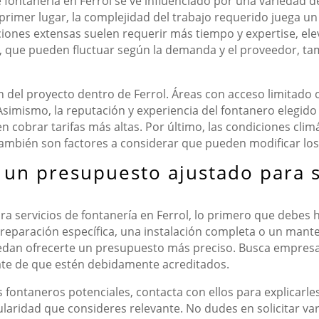
 fontanería en Ferrol se ve influenciado por una variedad d
 primer lugar, la complejidad del trabajo requerido juega u
iones extensas suelen requerir más tiempo y expertise, elev
les, que pueden fluctuar según la demanda y el proveedor, 
n del proyecto dentro de Ferrol. Áreas con acceso limitado
imismo, la reputación y experiencia del fontanero elegido 
en cobrar tarifas más altas. Por último, las condiciones clim
 también son factores a considerar que pueden modificar los
 un presupuesto ajustado para s
a servicios de fontanería en Ferrol, lo primero que debes h
a reparación específica, una instalación completa o un mant
puedan ofrecerte un presupuesto más preciso. Busca empresa
rate de que estén debidamente acreditados.
fontaneros potenciales, contacta con ellos para explicarle
icularidad que consideres relevante. No dudes en solicitar