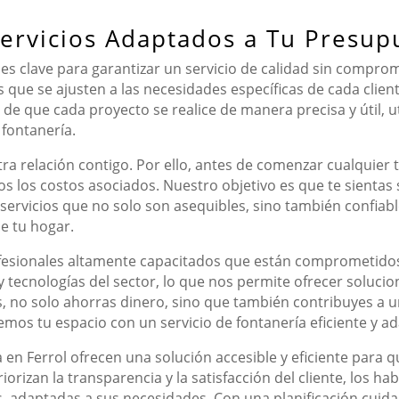
 Servicios Adaptados a Tu Presup
ia es clave para garantizar un servicio de calidad sin comp
s que se ajusten a las necesidades específicas de cada cli
e que cada proyecto se realice de manera precisa y útil, ut
 fontanería.
ra relación contigo. Por ello, antes de comenzar cualquie
dos los costos asociados. Nuestro objetivo es que te sientas
servicios que no solo son asequibles, sino también confiabl
e tu hogar.
sionales altamente capacitados que están comprometidos 
y tecnologías del sector, lo que nos permite ofrecer soluci
 no solo ahorras dinero, sino que también contribuyes a u
mos tu espacio con un servicio de fontanería eficiente y a
 en Ferrol ofrecen una solución accesible y eficiente para
iorizan la transparencia y la satisfacción del cliente, los h
s, adaptadas a sus necesidades. Con una planificación cuida