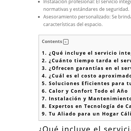
Instalación profesional: El servicio int
normativas y estándares de seguridad.
Asesoramiento personalizado: Se brinda
características del espacio.
Contents
1.
¿Qué incluye el servicio int
2.
¿Cuánto tiempo tarda el serv
3.
¿Ofrecen garantías en el ser
4.
¿Cuál es el costo aproximado
5.
Soluciones Eficientes para t
6.
Calor y Confort Todo el Año
7.
Instalación y Mantenimient
8.
Expertos en Tecnología de C
9.
Tu Aliado para un Hogar Cáli
¿Qué incluye el servic